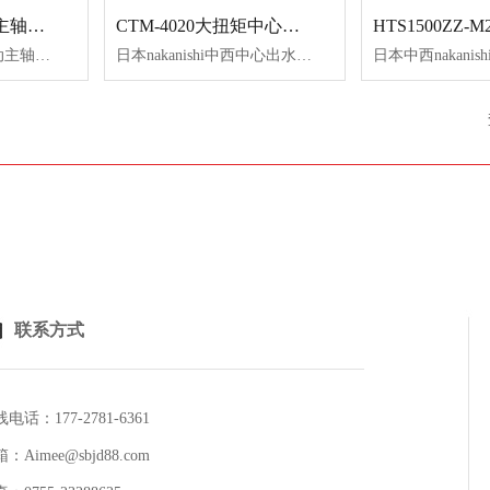
NAKANISHI气动主轴MSS-2008RA
CTM-4020大扭矩中心出水主轴
日本NAKANISHI气动主轴MSS-2008RA,主轴长度短，直径小，适合于小型数控机床、专用机等。
日本nakanishi中西中心出水主轴CTM-4020，直径40mm，转速20000转/min，精度在1um以内，功率1200W，可夹持3.0~6.35mm柄径刀具，可承受压力0.5-30mpa高压冷却液，0.5mm小直径工具冷却液也可充分排出，排屑好，提高加工效率。
联系方式
电话：177-2781-6361
：Aimee@sbjd88.com