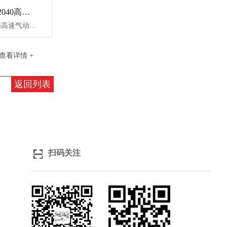
HTS1500ZZ-M2040高速气动主轴
日本中西nakanishi高速气动主轴HTS1500ZZ-M2040,转速高达150000转/min，主轴跳动精度在1um以内，功率54W，由于采用空气驱动，具有冷却效果，发热少，z位移(轴伸长)1分钟即可稳定。通过高速旋转，在需要圆周速度的R0.5mm以下的球头立铣刀加工中表面效果好。
查看详情 +
返回列表
扫码关注