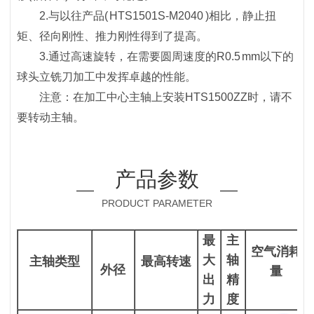
2.与以往产品( HTS1501S-M2040 )相比，静止扭
矩、径向刚性、推力刚性得到了提高。
3.通过高速旋转，在需要圆周速度的R0.5 mm以下的
球头立铣刀加工中发挥卓越的性能。
注意：在加工中心主轴上安装HTS1500ZZ时，请不
要转动主轴。
产品参数
PRODUCT PARAMETER
最
主
空气消耗
大
轴
主轴类型
最高转速
外径
量
出
精
力
度