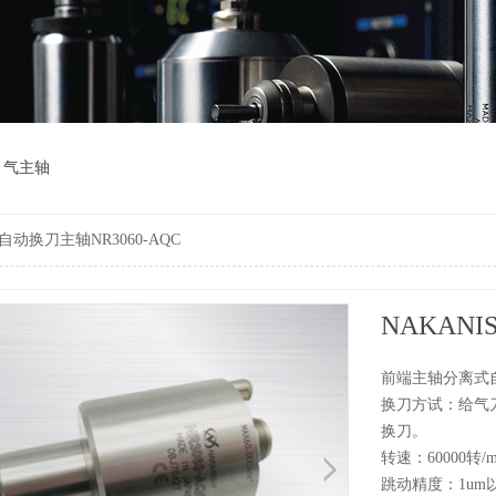
气主轴
I自动换刀主轴NR3060-AQC
NAKANI
前端主轴分离式
换刀方试：给气
换刀。
转速：60000转/m
跳动精度：1um