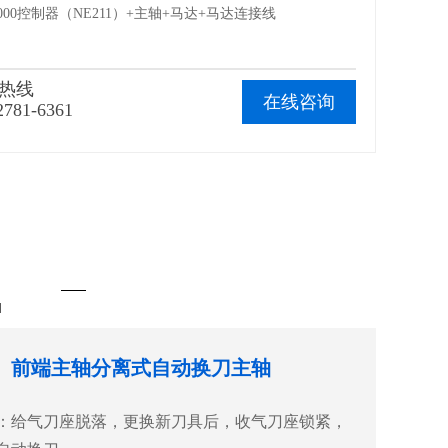
00控制器（NE211）+主轴+马达+马达连接线
热线
在线咨询
2781-6361
N
前端主轴分离式自动换刀主轴
：
给气刀座脱落，更换新刀具后，收气刀座锁紧
，