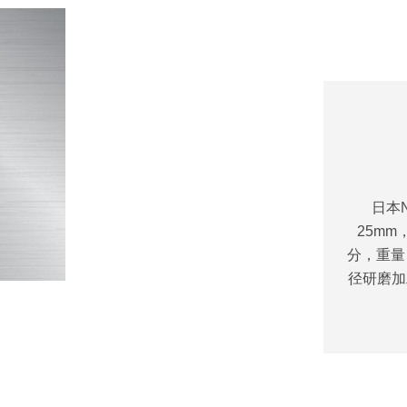
日本N
25mm
分，重量
径研磨加