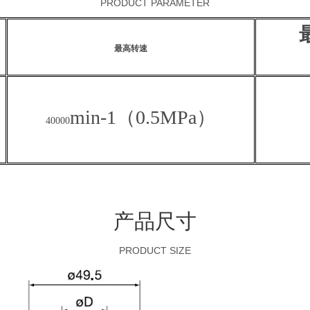
PRODUCT PARAMETER
最高转速
min-1（0.5MPa）
40000
产品尺寸
PRODUCT SIZE